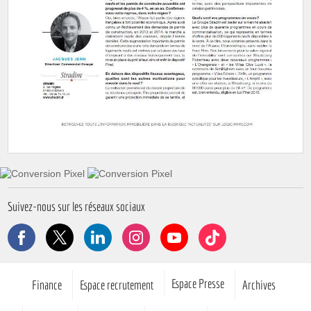
Suivez-nous sur les réseaux sociaux
Facebook
X
LinkedIn
Instagram
YouTube
TikTok
Pied de page
Espace Presse
Finance
Espace recrutement
Archives