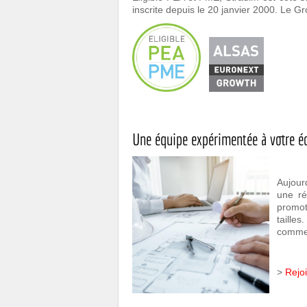
inscrite depuis le 20 janvier 2000.
Le Gr
Une équipe expérimentée à votre é
Aujour
une ré
promot
taille
commer
>
Rejo