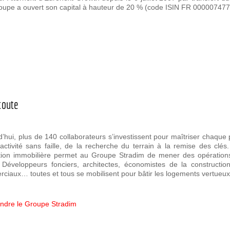
oupe a ouvert son capital à hauteur de 20 % (code ISIN FR 00000747
coute
d’hui, plus de 140 collaborateurs s’investissent pour maîtriser chaque 
activité sans faille, de la recherche du terrain à la remise des clés
ion immobilière permet au Groupe Stradim de mener des opérations
s. Développeurs fonciers, architectes, économistes de la constructio
ciaux… toutes et tous se mobilisent pour bâtir les logements vertueu
indre le Groupe Stradim