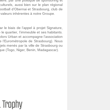
ière, par une politique de sponsoring et
lturels, aussi bien sur le plan régional
ootball d’Obernai et Strasbourg, club de
s valeurs inhérentes à notre Groupe.
r le biais de l’appel à projet Signature,
 le quartier, l’immeuble et ses habitants.
Colors Urban et accompagne l’association
 de l’Eurométropole de Strasbourg). Nous
ets menés par la ville de Strasbourg ou
ique (Togo, Niger, Benin, Madagascar).