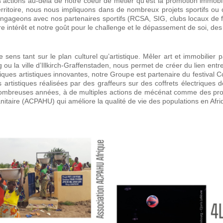
actions au-delà de notre coeur de métier qu’est la promotion immobil
itoire, nous nous impliquons dans de nombreux projets sportifs ou cu
engageons avec nos partenaires sportifs (RCSA, SIG, clubs locaux de f
e intérêt et notre goût pour le challenge et le dépassement de soi, de
ens tant sur le plan culturel qu’artistique. Mêler art et immobilier pa
ou la ville d’Illkirch-Graffenstaden, nous permet de créer du lien entre
ues artistiques innovantes, notre Groupe est partenaire du festival 
artistiques réalisées par des graffeurs sur des coffrets électriques
nombreuses années, à de multiples actions de mécénat comme des proj
nitaire (ACPAHU) qui améliore la qualité de vie des populations en Afr