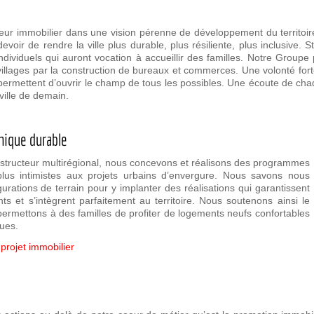
eur immobilier dans une vision pérenne de développement du territoir
e devoir de rendre la ville plus durable, plus résiliente, plus inclusive.
individuels qui auront vocation à accueillir des familles. Notre Groupe 
t villages par la construction de bureaux et commerces. Une volonté for
ermettent d’ouvrir le champ de tous les possibles. Une écoute de chaq
 ville de demain.
mique durable
nstructeur multirégional, nous concevons et réalisons des programmes
 plus intimistes aux projets urbains d’envergure. Nous savons nous
gurations de terrain pour y implanter des réalisations qui garantissent
ts et s’intègrent parfaitement au territoire. Nous soutenons ainsi le
mettons à des familles de profiter de logements neufs confortables
ues.
rojet immobilier