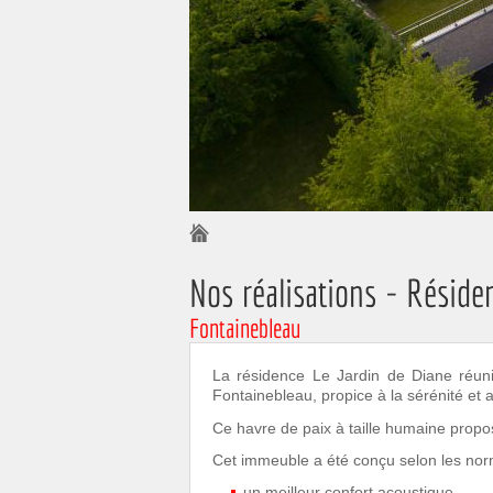
1
2
Vous êtes ici :
Nos réalisations - Réside
Fontainebleau
La résidence Le Jardin de Diane réuni
Fontainebleau, propice à la sérénité et 
Ce havre de paix à taille humaine propo
Cet immeuble a été conçu selon les nor
un meilleur confort acoustique