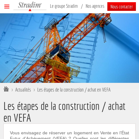
Stradim
Menu
Le groupe Stradim
Nos agences
Nous contacter
principal
Vous êtes ici :
>
Actualités
>
Les étapes de la construction / achat en VEFA
Les étapes de la construction / achat
en VEFA
Vous envisagez de réserver un logement en Vente en l’État
Futur d’Achèvement (VEFA) ? Quelles sont les différentes