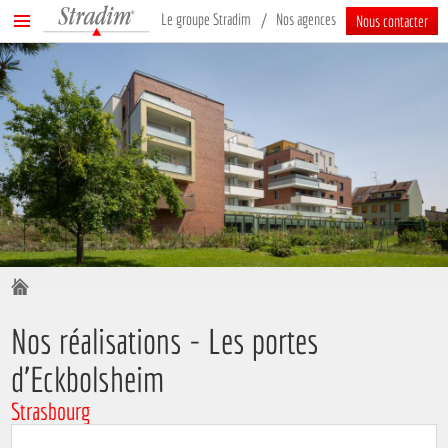
Stradim
Menu
Le groupe Stradim
Nos agences
Nous contacter
principal
Vous êtes ici :
Nos réalisations - Les portes
d’Eckbolsheim
Strasbourg