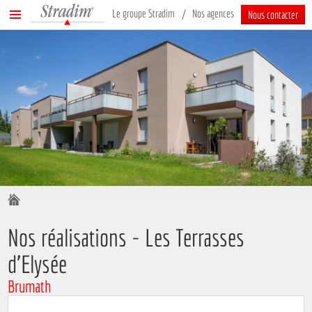
Stradim
Menu
Le groupe Stradim
Nos agences
Nous contacter
principal
Vous êtes ici :
Nos réalisations - Les Terrasses
d’Elysée
Brumath