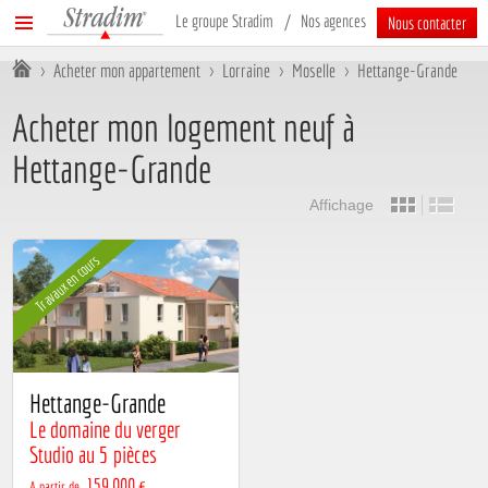
Stradim
Menu
Le groupe Stradim
Nos agences
Nous contacter
principal
Vous êtes ici :
>
Acheter mon appartement
>
Lorraine
>
Moselle
>
Hettange-Grande
Acheter mon logement neuf à
Hettange-Grande
Affichage
Travaux en cours
Hettange-Grande
Le domaine du verger
Studio au 5 pièces
159 000 €
A partir de