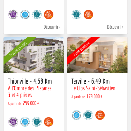
Découvrir
Découvrir
Travaux en cours
Avant-première
Thionville - 4.68 Km
Terville - 6.49 Km
À l'Ombre des Platanes
Le Clos Saint-Sébastien
3 et 4 pièces
179 000 €
A partir de
259 000 €
A partir de