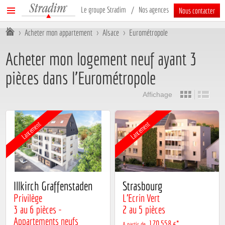
Stradim
Menu
Le groupe Stradim
Nos agences
Nous contacter
principal
Vous êtes ici :
>
Acheter mon appartement
>
Alsace
>
Eurométropole
Acheter mon logement neuf ayant 3
pièces dans l'Eurométropole
Affichage
Lancement
Lancement
Illkirch Graffenstaden
Strasbourg
Privilège
L’Ecrin Vert
3 au 6 pièces -
2 au 5 pièces
Appartements neufs
170 558 €*
A partir de