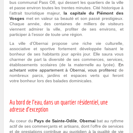
bus communal Pass O8, qui dessert les quartiers de la ville
et passe environ toutes les trentes minutes. Cité historique à
l’attrait touristique majeur,
la capitale du Piémont des
Vosges
met en valeur sa beauté et son passé prestigieux.
Chaque année, des centaines de milliers de visiteurs
viennent admirer la ville, profiter de ses environs, et
participer à l’essor de toute une région.
La ville d'Obernai propose une riche vie culturelle,
associative et sportive fortement développée faisant le
bonheur de ses habitants jour après jour. Elle saura vous
charmer de part la diversité de ses commerces, services,
établissements scolaires (de la maternelle au lycée).
En
achetant votre appartement à Obernai, vous profiterez
de
nombreux parcs, jardins et espaces verts qui feront
votre bonheur lors des balades dominicales.
Au bord de l’eau, dans un quartier résidentiel, une
adresse d’exception
Au coeur du
Pays de Sainte-Odile
,
Obernai
bat au rythme
actif de ses commerçants et artisans, dont l’offre de services
et de prestations contribue au quotidien à la qualité de vie