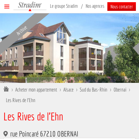
Stradim
Menu
Le groupe Stradim
Nos agences
Nous contacter
principal
Archive
Vous êtes ici :
>
Acheter mon appartement
>
Alsace
>
Sud du Bas-Rhin
>
Obernai
>
Les Rives de l'Ehn
Les Rives de l'Ehn
rue Poincaré 67210 OBERNAI