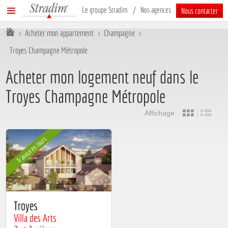
Stradim
Menu
Le groupe Stradim
Nos agences
Nous contacter
principal
Vous êtes ici :
>
Acheter mon appartement
>
Champagne
>
Troyes Champagne Métropole
Acheter mon logement neuf dans le
Troyes Champagne Métropole
Affichage
Travaux en cours
Troyes
Villa des Arts