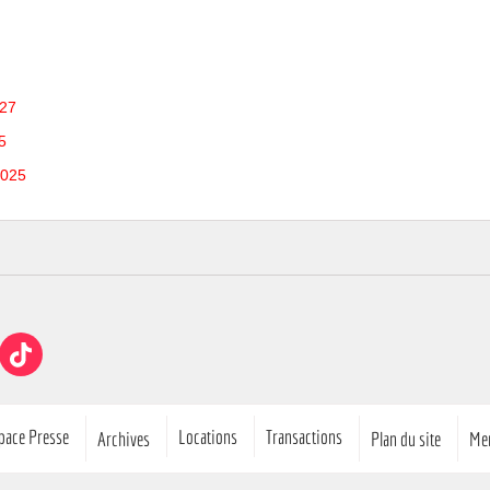
027
5
2025
ube
TikTok
pace Presse
Locations
Transactions
Archives
Plan du site
Men