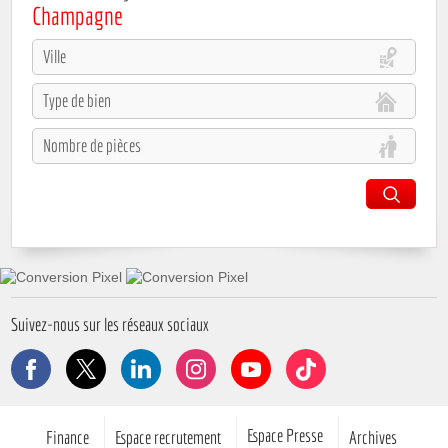
viennent compléter
Champagne
l’ensemble, apportant praticité
et confort au quotidien.
L’appartement est équipé de
fenêtres en double vitrage et
bénéficie d’un chauffage
collectif avec eau chaude
incluse, un atout appréciable
pour la maîtrise des charges.
Sa situation géographique est
idéale, proche des transports,
des écoles et des
commerces, il conviendra
parfaitement à une famille à
la recherche de commodités,
tout comme à un investisseur
souhaitant réaliser un
placement locatif attractif. Un
Suivez-nous sur les réseaux sociaux
bien à découvrir rapidement !
Facebook
X
LinkedIn
Instagram
YouTube
TikTok
Pied de page
Espace Presse
Finance
Espace recrutement
Archives