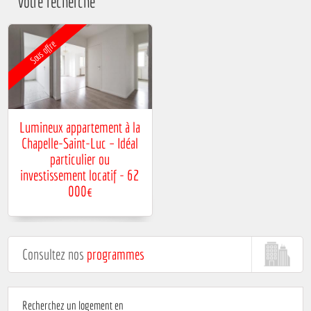
votre recherche
Sous offre
Lumineux appartement à la
Chapelle-Saint-Luc – Idéal
particulier ou
investissement locatif - 62
000€
Ce grand appartement
lumineux offre une belle
superficie et une distribution
fonctionnelle. Un couloir
Consultez nos
programmes
dessert deux chambres, une
cuisine indépendante ainsi
qu’une salle à manger. De
nombreux grands placards
Recherchez un logement en