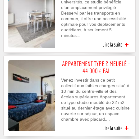
universités, ce studio bénéficie
d’un emplacement privilégié.
Desservi par les transports en
commun, il offre une accessibilité
optimale pour vos déplacements
quotidiens, à seulement 5
minutes...
Lire la suite
de
Studio
lumineux
proche
APPARTEMENT TYPE 2 MEUBLÉ -
des
44 000 € FAI
écoles -
55 000€
Venez investir dans ce petit
collectif aux faibles charges situé à
10 min du centre-ville et des
écoles supérieures.Appartement
de type studio meublé de 22 m2
situé au dernier étage avec cuisine
ouverte sur séjour, un espace
chambre avec placard,...
Lire la suite
APPARTE