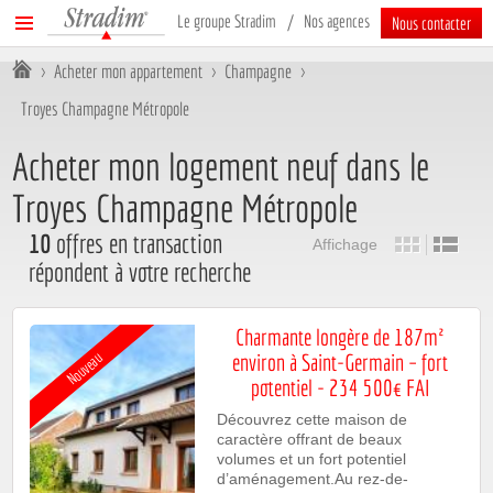
Stradim
Menu
Le groupe Stradim
Nos agences
Nous contacter
principal
Vous êtes ici :
>
Acheter mon appartement
>
Champagne
>
Troyes Champagne Métropole
Acheter mon logement neuf dans le
Troyes Champagne Métropole
10
offres en transaction
Affichage
répondent à votre recherche
Charmante longère de 187m²
environ à Saint-Germain – fort
Nouveau
potentiel - 234 500€ FAI
Découvrez cette maison de
caractère offrant de beaux
volumes et un fort potentiel
d’aménagement.Au rez-de-