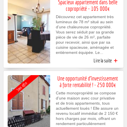
Spacieux appartement dans belle
investiss
copropriété - 105 000€
locati
Découvrez cet appartement très
lumineux de 78 m² situé au sein
d’une chaleureuse copropriété.
Vous serez séduit par sa grande
pièce de vie de 26 m², parfaite
pour recevoir, ainsi que par sa
cuisine spacieuse, aménagée et
entièrement équipée. Le...
Lire la suite
de Spaci
appartem
dans be
copropri
Une opportunité d’investissement
- 105 0
Sous offre
à forte rentabilité ! - 250 000€
Cette monopropriété se compose
d’une maison avec cour privative
et de trois appartements, tous
actuellement loués ! Elle assure un
revenu locatif immédiat de 2 150 €
hors charges par mois, offrant un
rendement particulièrement