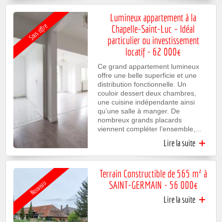
princip
du bou
Lumineux appartement à la
Sous offre
Chapelle-Saint-Luc – Idéal
particulier ou investissement
locatif - 62 000€
Ce grand appartement lumineux
offre une belle superficie et une
distribution fonctionnelle. Un
couloir dessert deux chambres,
une cuisine indépendante ainsi
qu’une salle à manger. De
nombreux grands placards
viennent compléter l’ensemble,...
Lire la suite
de Lum
appartem
la Cha
Saint-
Terrain Constructible de 565 m² à
SAINT-GERMAIN - 56 000€
Nouveau
particul
investiss
Lire la suite
de Ter
locati
Construct
de 565 