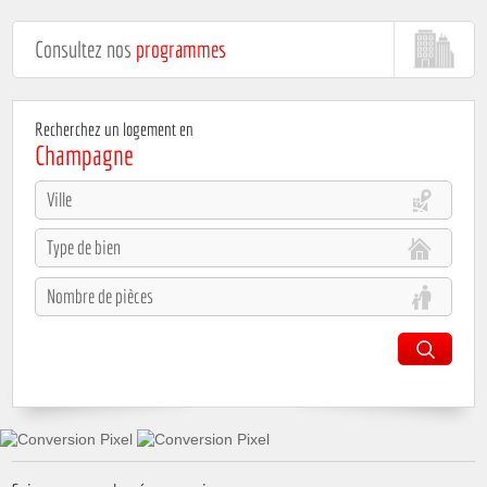
T
MEUBLÉ
000
Consultez nos
programmes
Recherchez un logement en
Champagne