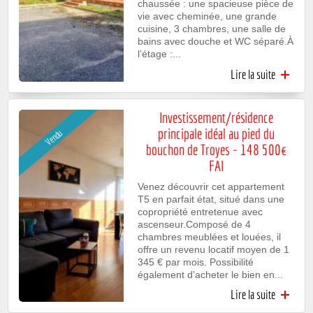
chaussée : une spacieuse pièce de
vie avec cheminée, une grande
cuisine, 3 chambres, une salle de
bains avec douche et WC séparé.À
l’étage :...
Lire la suite
d
Charmant
longère d
187m
Investissement/résidence
environ 
principale idéal au pied du
Vendu
Saint
bouchon de Troyes - 148 500€
Germain 
for
FAI
potentiel 
234 500
Venez découvrir cet appartement
FA
T5 en parfait état, situé dans une
copropriété entretenue avec
ascenseur.Composé de 4
chambres meublées et louées, il
offre un revenu locatif moyen de 1
345 € par mois. Possibilité
également d'acheter le bien en...
Lire la suite
Investiss