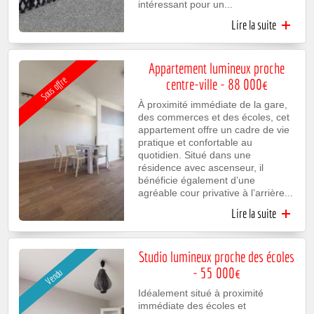
intéressant pour un...
Lire la suite
oppo
d’investi
Appartement lumineux proche
rentab
Sous offre
centre-ville - 88 000€
25
À proximité immédiate de la gare,
des commerces et des écoles, cet
appartement offre un cadre de vie
pratique et confortable au
quotidien. Situé dans une
résidence avec ascenseur, il
bénéficie également d’une
agréable cour privative à l’arrière...
Lire la suite
Appartem
lumin
pro
Studio lumineux proche des écoles
centre-vil
- 55 000€
Vendu
88 0
Idéalement situé à proximité
immédiate des écoles et