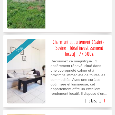
SAI
GERMAI
56 0
Charmant appartement à Sainte-
Savine – Idéal investissement
Vendu
locatif - 77 500€
Découvrez ce magnifique T2
entièrement rénové, situé dans
une copropriété calme et à
proximité immédiate de toutes les
commodités. Avec une surface
optimisée et lumineuse, cet
appartement offre un excellent
rendement locatif. Il dispose d’un...
Lire la suite
de Cha
appartem
Sainte-S
–