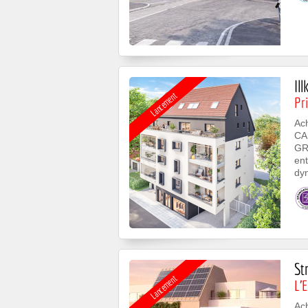
Il
Lancement
Pri
Ach
CA
GR
ent
dyn
St
Lancement
L’E
Ac