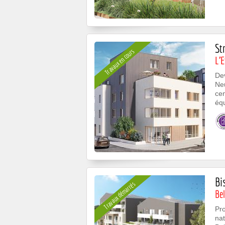
St
Travaux en cours
L'E
Dev
Ne
cen
équ
Bi
Travaux démarrés
Bel
Pr
nat