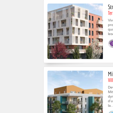
St
Ter
Vi
pro
quo
les
Mi
Vi
Dev
Mi
dyn
d’u
la..