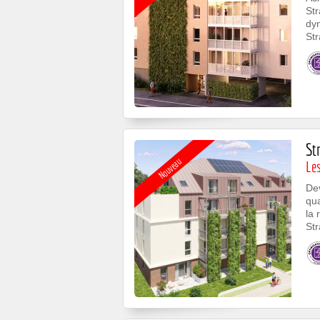
Str
dy
Str
St
Nouveau
Les
De
qua
la 
Str