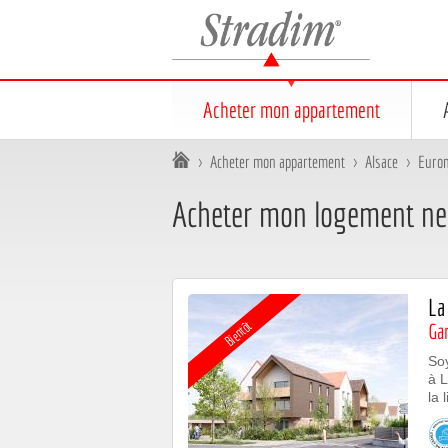
Stradim
Acheter mon appartement
Vous êtes ici :
>
Acheter mon appartement
>
Alsace
>
Eurom
Acheter mon logement neu
Affichage sous forme de mosaïque
Affichage sous forme de liste
La
Bientôt
Gar
Soy
à L
la 