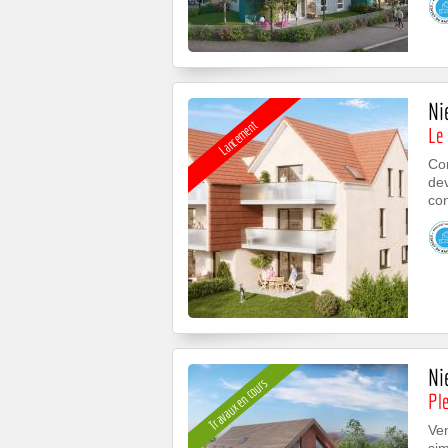
Ni
Lancement
Le 
Con
de
con
Ni
Travaux en cours
Ple
Ve