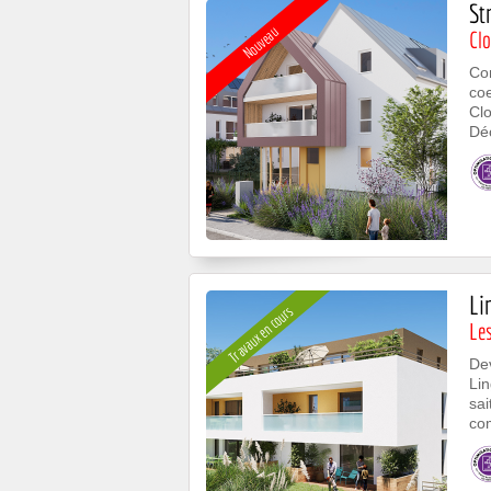
St
Nouveau
Clo
Con
coe
Clo
Déc
Li
Travaux en cours
Le
Dev
Lin
sai
co