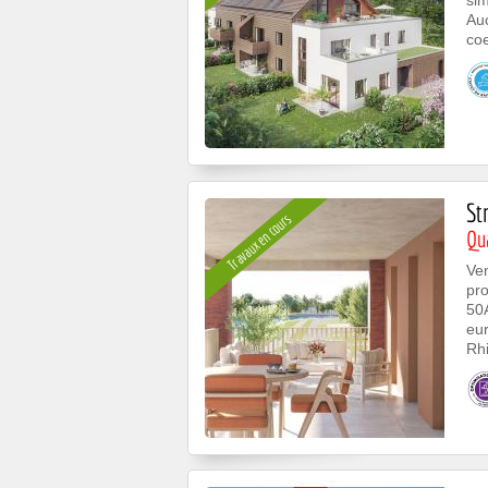
si
Auc
coe
St
Travaux en cours
Qu
Ven
pr
50
eur
Rhi