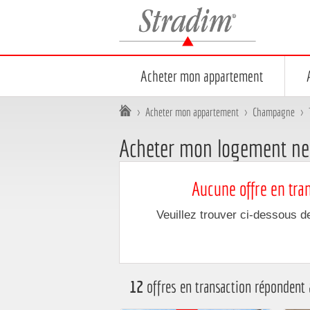
Stradim
Acheter mon appartement
Vous êtes ici :
>
Acheter mon appartement
>
Champagne
>
Acheter mon logement ne
Aucune offre en tran
Veuillez trouver ci-dessous d
12
offres en transaction répondent 
Affichage sous forme de mosaïque
Affichage sous forme de liste