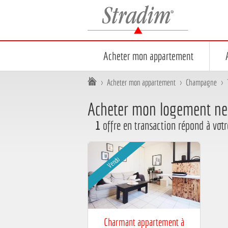
Stradim
Acheter mon appartement
Vous êtes ici :
>
Acheter mon appartement
>
Champagne
>
Acheter mon logement neu
1
offre en transaction répond à votr
Affichage sous forme de mosaïque
Affichage sous forme de liste
Vendu
Charmant appartement à