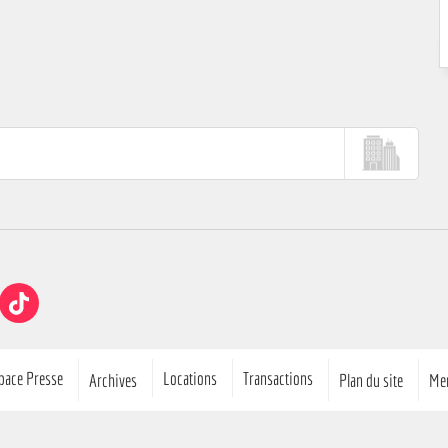
ube
TikTok
pace Presse
Locations
Transactions
Archives
Plan du site
Men